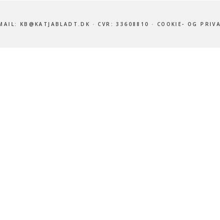
MAIL:
KB@KATJABLADT.DK
· CVR: 33608810 ·
COOKIE- OG PRIV