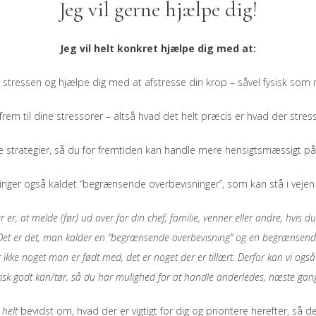
Jeg vil gerne hjælpe dig!
Jeg vil helt konkret hjælpe dig med at:
stressen og hjælpe dig med at afstresse din krop – såvel fysisk som 
frem til dine stressorer – altså hvad det helt præcis er hvad der stress
e strategier, så du for fremtiden kan handle mere hensigtsmæssigt p
ger også kaldet “begrænsende overbevisninger”, som kan stå i vejen fo
 er, at melde (før) ud over for din chef, familie, venner eller andre, hvis
”. Det er det, man kalder en “begrænsende overbevisning” og en begrænsend
ikke noget man er født med, det er noget der er tillært. Derfor kan vi og
ktisk godt kan/tør, så du har mulighed for at handle anderledes, næste gan
e
helt
bevidst om, hvad der er vigtigt for dig og prioritere herefter, så d