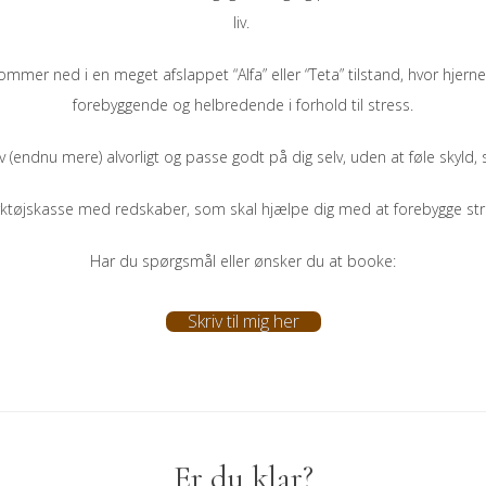
liv.
mer ned i en meget afslappet “Alfa” eller “Teta” tilstand, hvor hjernen
forebyggende og helbredende i forhold til stress.
elv (endnu mere) alvorligt og passe godt på dig selv, uden at føle skyld,
rktøjskasse med redskaber, som skal hjælpe dig med at forebygge stre
Har du spørgsmål eller ønsker du at booke:
Skriv til mig her
Er du klar?