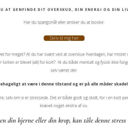
U AT GENFINDE DIT OVERSKUD, DIN ENERGI OG DIN L
Har du spørgsmål eller ønsker du at booke:
Skriv til mig her
et for meget? At du har svært ved at overskue hverdagen, har mistet en
r lunten er blevet (alt) for kort? At du både mentalt og fysisk ikke fun
selv været der.
behageligt at være i denne tilstand og er på alle måder skadel
ere, selv om vi er stressede. Det er både godt og skidt, for i en kort pe
krævet noget ekstra af os.
n din hjerne eller din krop, kan tåle denne stress