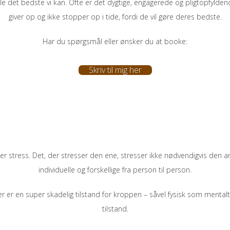
alle det bedste vi kan. Ofte er det dygtige, engagerede og pligtopfylden
giver op og ikke stopper op i tide, fordi de vil gøre deres bedste.
Har du spørgsmål eller ønsker du at booke:
Skriv til mig her
øser stress. Det, der stresser den ene, stresser ikke nødvendigvis de
individuelle og forskellige fra person til person.
er er en super skadelig tilstand for kroppen – såvel fysisk som menta
tilstand.