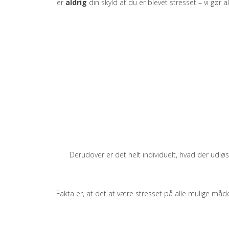
er
aldrig
din skyld at du er blevet stresset – vi gør 
Derudover er det helt individuelt, hvad der udl
Fakta er, at det at være stresset på alle mulige måd