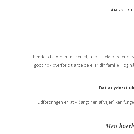
ØNSKER D
Kender du fornemmelsen af, at det hele bare er blev
godt nok overfor dit arbejde eller din familie – og nå
Det er yderst u
Udfordringen er, at vi (langt hen af vejen) kan fung
Men hverke