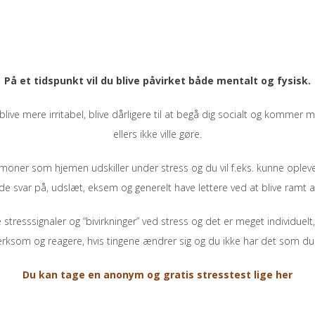
På et tidspunkt vil du blive påvirket både mentalt og fysisk.
 blive mere irritabel, blive dårligere til at begå dig socialt og komme
ellers ikke ville gøre.
 hormoner som hjernen udskiller under stress og du vil f.eks. kunne opl
de svar på, udslæt, eksem og generelt have lettere ved at blive ramt af 
stresssignaler og “bivirkninger” ved stress og det er meget individuel
som og reagere, hvis tingene ændrer sig og du ikke har det som du 
Du kan tage en anonym og gratis stresstest lige her