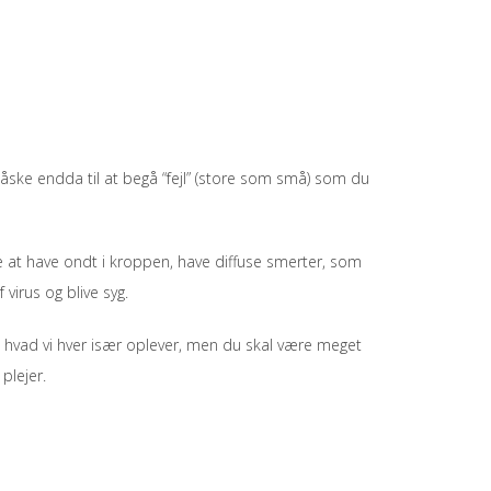
r måske endda til at begå “fejl” (store som små) som du
eve at have ondt i kroppen, have diffuse smerter, som
virus og blive syg.
t, hvad vi hver især oplever, men du skal være meget
plejer.