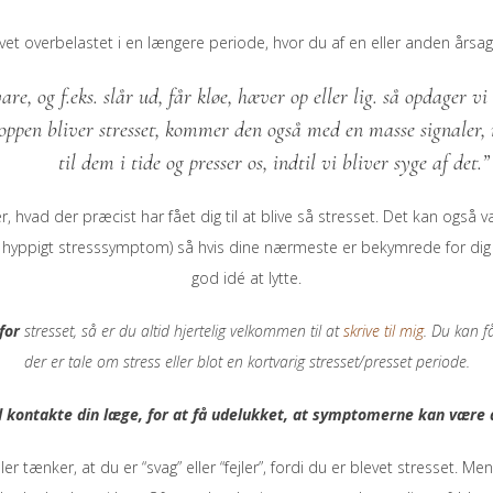
et overbelastet i en længere periode, hvor du af en eller anden årsag ik
are, og f.eks. slår ud, får kløe, hæver op eller lig. så opdager v
roppen bliver stresset, kommer den også med en masse signaler, m
til dem i tide og presser os, indtil vi bliver syge af det.”
ver, hvad der præcist har fået dig til at blive så stresset. Det kan også
t hyppigt stresssymptom) så hvis dine nærmeste er bekymrede for dig o
god idé at lytte.
for
stresset, så er du altid hjertelig velkommen til at
skrive til mig
. Du kan få
der er tale om stress eller blot en kortvarig stresset/presset periode.
d kontakte din læge, for at få udelukket, at symptomerne kan være
r tænker, at du er “svag” eller “fejler”, fordi du er blevet stresset. Me