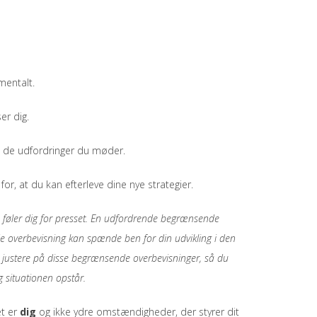
mentalt.
er dig.
å de udfordringer du møder.
r, at du kan efterleve dine nye strategier.
 du føler dig for presset. En udfordrende begrænsende
e overbevisning kan spænde ben for din udvikling i den
så justere på disse begrænsende overbevisninger, så du
g situationen opstår.
et er
dig
og ikke ydre omstændigheder, der styrer dit