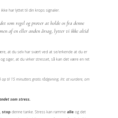
ke har lyttet til din krops signaler.
i det som regel og prøver at holde os fra denne
en af en eller anden årsag, lytter vi ikke altid
 være, at du selv har svært ved at se/erkende at du er
g siger, at du virker stresset, så kan det være en ret
 op til 15 minutters gratis rådgivning, iht. at vurdere, om
 andet som stress.
n,
stop
denne tanke. Stress kan ramme
alle
og det