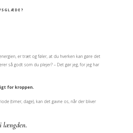
IVSGLÆDE?
ergien, er træt og føler, at du hverken kan gøre det
gerer så godt som du plejer? – Det gør jeg, for jeg har
igt for kroppen.
riode (timer, dage), kan det gavne os, når der bliver
 i længden.